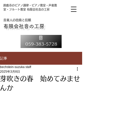
鈴鹿市のピアノ調律・ピアノ教室・声楽教
室・フルート教室 有限会社音の工房
音楽人の技術と信頼
有限会社音の工房
059-383-5728
記事
bechstein-suzuka staff
2025年3月8日
芽吹きの春 始めてみませ
んか